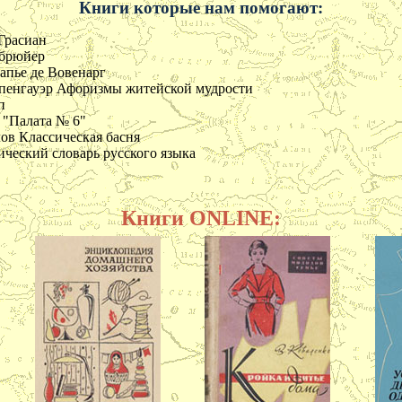
Книги которые нам помогают:
 Грасиан
абрюйер
апье де Вовенарг
енгауэр Афоризмы житейской мудрости
п
 "Палата № 6"
ов Классическая басня
ческий словарь русского языка
Книги ONLINE: