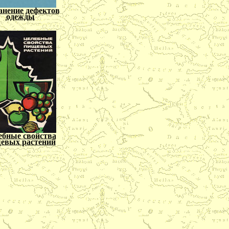
анение дефектов
одежды
ебные свойства
евых растений