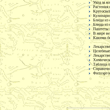
Уход за к
Растения 
Кругосвет
Приложение к журнал
«Крестьянка»
Кулинария
Блюда из
Блюда из
Паштеты 
В мире в
Какими б
Лекарств
Целебные
Лекарстве
Химическ
Таблица 
Справочни
Справочник по
лечебному питанию
Фитоэрго