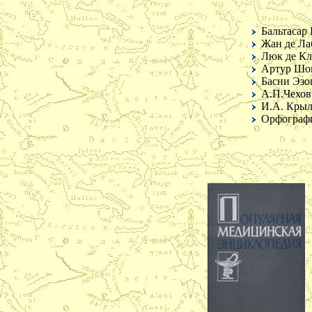
Бальтасар
Жан де Л
Люк де Кл
Артур Шоп
Басни Эзо
А.П.Чехов
И.А. Крыл
Орфографи