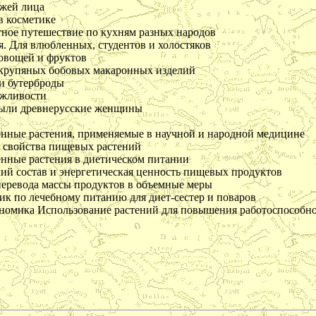
ожей лица
в косметике
ное путешествие по кухням разных народов
у
Цветущая косметика
Косметика, возраст и
Ухо
время года
. Для влюбленных, студентов и холостяков
 овощей и фруктов
 крупяных бобовых макаронных изделий
и бутерброды
ежливости
ыли древнерусские женщины
енные растения, применяемые в научной и народной медицине
 свойства пищевых растений
нные растения в диетическом питании
ий состав и энергетическая ценность пищевых продуктов
перевода массы продуктов в объемные меры
к по лечебному питанию для диет-сестер и поваров
Фитоэргономика
Зеленая аптека Кузбасса
Л
номика Использование растений для повышения работоспособн