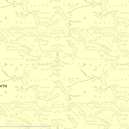
д за кожей лица
екарственные
растения
ости