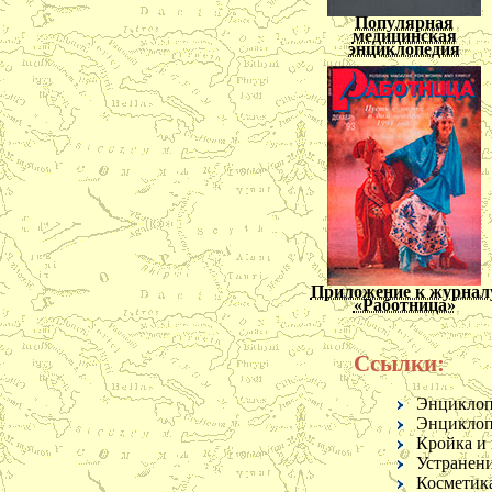
Популярная
медицинская
энциклопедия
Приложение к журнал
«Работница»
Ссылки:
Энциклоп
Энциклоп
Кройка и
Устранен
Косметика