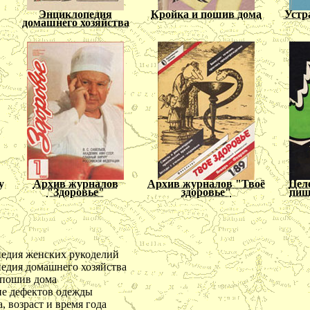
Энциклопедия
Кройка и пошив дома
Устр
домашнего хозяйства
у
Архив журналов
Архив журналов "Твоё
Цел
"Здоровье"
здоровье"
пищ
едия женских рукоделий
едия домашнего хозяйства
 пошив дома
ие дефектов одежды
, возраст и время года